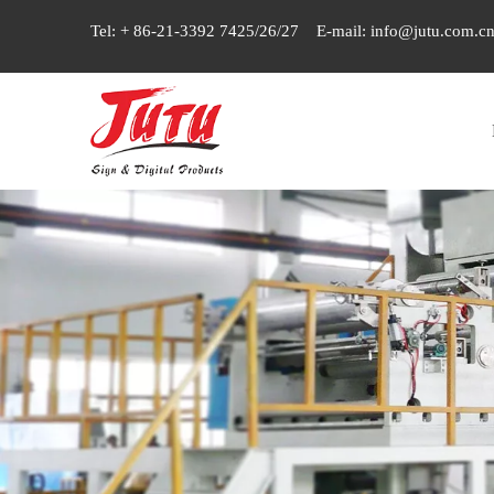
Tel: + 86-21-3392 7425/26/27 E-mail:
info@jutu.com.c