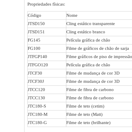
Propriedades físicas:
Código
Nome
JTSD150
Cling estático transparente
JTSD151
Cling estático branco
FG145
Película gráfica de chão
FG100
Filme de gráficos de chão de sarja
JTFGP140
Filme gráficos de piso de impressã
JTFGO120
Película gráfica de chão
JTCF30
Filme de mudança de cor 3D
JTCF30J
Filme de mudança de cor 3D
JTCC120
Filme de fibra de carbono
JTCC130
Filme de fibra de carbono
JTC180-S
Filme de teto (cetim)
JTC180-M
Filme de teto (Matt)
JTC180-G
Filme de teto (brilhante)